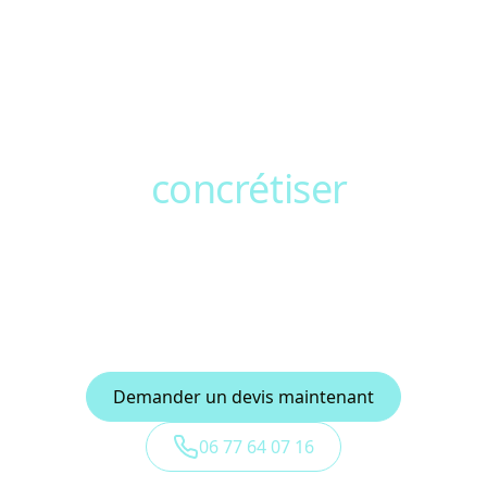
Prêt à
concrétiser
votre
projet ?
Contactez TALL’Elec pour un devis gratuit et
personnalisé. Bénéficiez d’un accompagnement
professionnel, local et sur-mesure.
Demander un devis maintenant
06 77 64 07 16