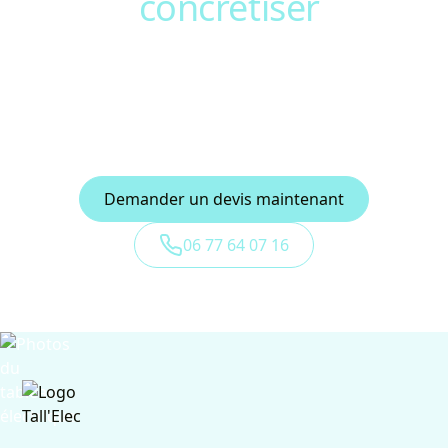
Prêt à
concrétiser
votre
projet ?
Contactez TALL’Elec pour un devis gratuit et
personnalisé. Bénéficiez d’un accompagnement
professionnel, local et sur-mesure.
Demander un devis maintenant
06 77 64 07 16